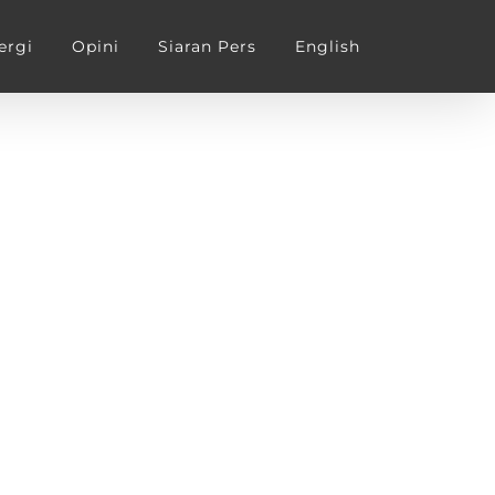
ergi
Opini
Siaran Pers
English