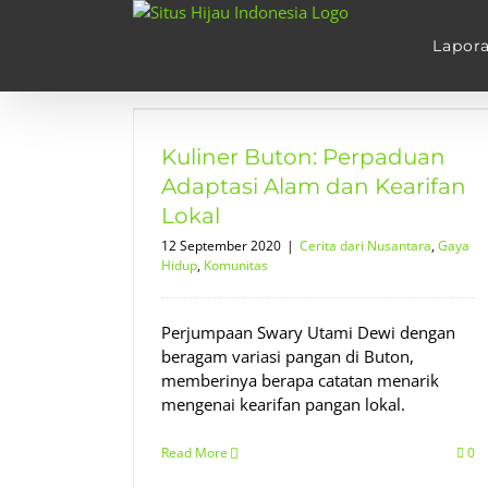
Skip
to
Lapor
content
uan Adaptasi
 Lokal
Kuliner Buton: Perpaduan
dup
Komunitas
Adaptasi Alam dan Kearifan
Lokal
12 September 2020
|
Cerita dari Nusantara
,
Gaya
Hidup
,
Komunitas
Perjumpaan Swary Utami Dewi dengan
beragam variasi pangan di Buton,
memberinya berapa catatan menarik
mengenai kearifan pangan lokal.
Read More
0