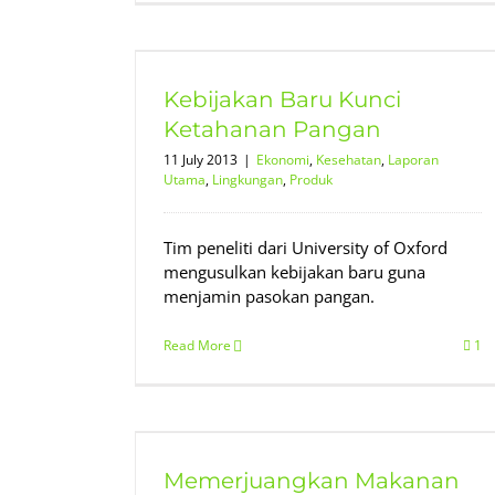
 Ketahanan
tama
Lingkungan
Kebijakan Baru Kunci
Ketahanan Pangan
11 July 2013
|
Ekonomi
,
Kesehatan
,
Laporan
Utama
,
Lingkungan
,
Produk
Tim peneliti dari University of Oxford
mengusulkan kebijakan baru guna
menjamin pasokan pangan.
Read More
1
akanan
tama
Lingkungan
Memerjuangkan Makanan