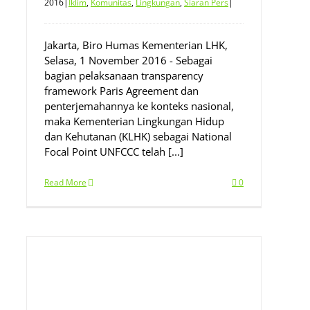
2016
|
Iklim
,
Komunitas
,
Lingkungan
,
Siaran Pers
|
Jakarta, Biro Humas Kementerian LHK,
Selasa, 1 November 2016 - Sebagai
bagian pelaksanaan transparency
framework Paris Agreement dan
penterjemahannya ke konteks nasional,
maka Kementerian Lingkungan Hidup
dan Kehutanan (KLHK) sebagai National
Focal Point UNFCCC telah [...]
Read More
0