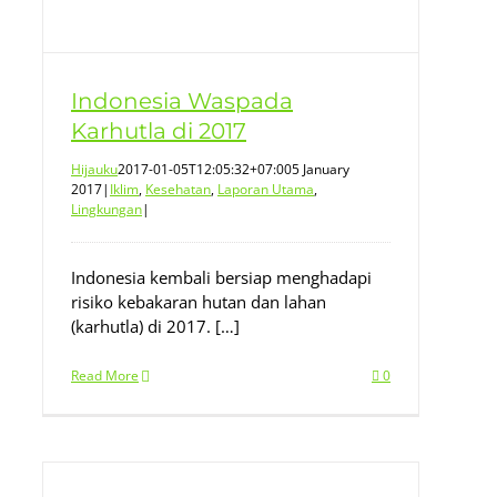
Indonesia Waspada
Karhutla di 2017
Hijauku
2017-01-05T12:05:32+07:00
5 January
2017
|
Iklim
,
Kesehatan
,
Laporan Utama
,
Lingkungan
|
Indonesia kembali bersiap menghadapi
risiko kebakaran hutan dan lahan
(karhutla) di 2017. […]
Read More
0