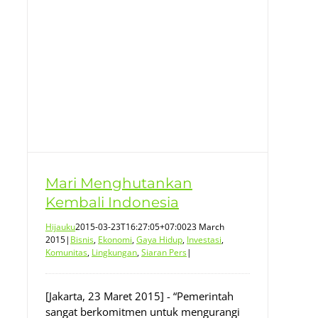
Mari Menghutankan
Kembali Indonesia
Hijauku
2015-03-23T16:27:05+07:00
23 March
2015
|
Bisnis
,
Ekonomi
,
Gaya Hidup
,
Investasi
,
Komunitas
,
Lingkungan
,
Siaran Pers
|
[Jakarta, 23 Maret 2015] - “Pemerintah
sangat berkomitmen untuk mengurangi