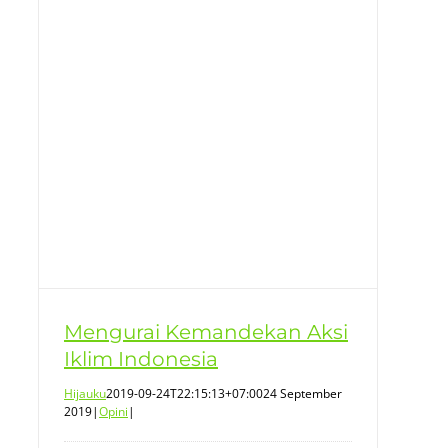
m
Mengurai Kemandekan Aksi
Iklim Indonesia
Hijauku
2019-09-24T22:15:13+07:00
24 September
2019
|
Opini
|