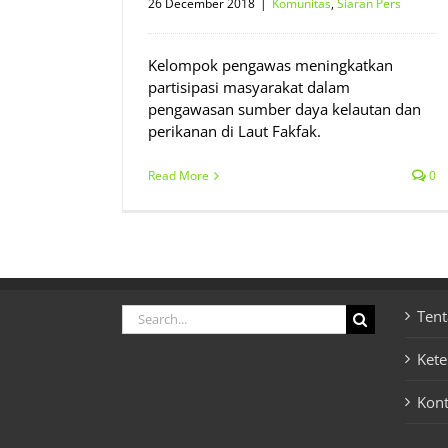
26 December 2018
|
Komunitas
,
Siaran Pers
Kelompok pengawas meningkatkan
partisipasi masyarakat dalam
pengawasan sumber daya kelautan dan
perikanan di Laut Fakfak.
Read More
0
Search
Tent
for:
Ket
Kon