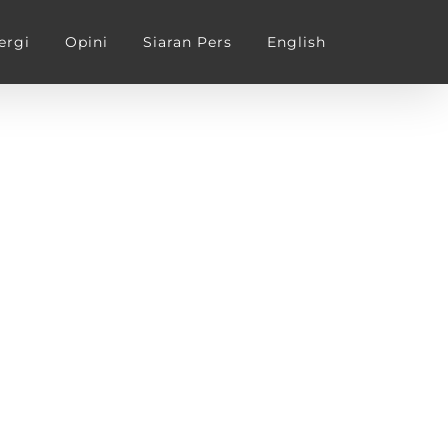
ergi
Opini
Siaran Pers
English