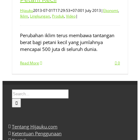
Hijauku
2013-07-01T17:29:53+07:00
1 July 2013
|
Ekonomi
,
Iklim
,
Lingkungan
,
Produk
,
Video
|
Perubahan iklim terus membawa tantangan
berat bagi petani kecil yang jumlahnya
mencapai 500 juta di seluruh dunia.
Read More
0
Search
for:
Tentang Hijauku.com
Ketentuan Penggunaan