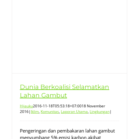
Dunia Berkoalisi Selamatkan
Lahan Gambut
Hijauku
2016-11-18T05:53:18+07:00
18 November
2016
|
Iklim
,
Komunitas
,
Laporan Utama
,
Lingkungan
|
Pengeringan dan pembakaran lahan gambut
menyumbang 5% emisi karbon akibat