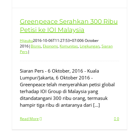
Greenpeace Serahkan 300 Ribu
Petisi ke IOI Malaysia
Hijauku
2016-10-06T11:27:53+07:00
6 October
2016
|
Bisnis
,
Ekonomi
,
Komunitas
,
Lingkungan
,
Siaran
Pers
|
Siaran Pers - 6 Oktober, 2016 - Kuala
Lumpur/Jakarta, 6 Oktober 2016 -
Greenpeace telah menyerahkan petisi global
terhadap IOI Group di Malaysia yang
ditandatangani 300 ribu orang, termasuk
hampir tiga ribu di antaranya dari [...]
Read More
0