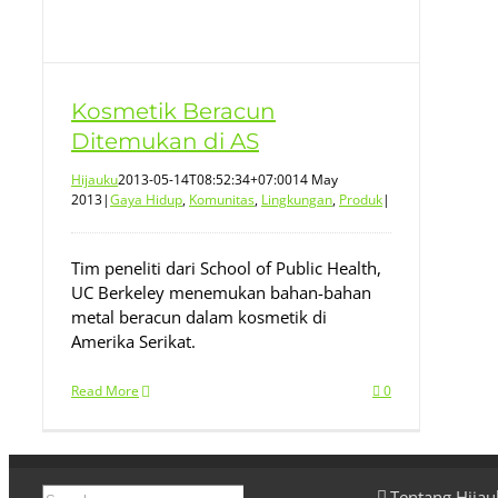
Kosmetik Beracun
Ditemukan di AS
Hijauku
2013-05-14T08:52:34+07:00
14 May
2013
|
Gaya Hidup
,
Komunitas
,
Lingkungan
,
Produk
|
Tim peneliti dari School of Public Health,
UC Berkeley menemukan bahan-bahan
metal beracun dalam kosmetik di
Amerika Serikat.
Read More
0
Search
Tentang Hija