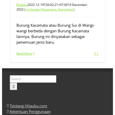
Redaksi
2022-12-19T20:02:21+07:00
19 December
2022
|
Cerita dari Nusantara
,
Komunitas
|
Burung Kacamata atau Burung Sui di Wangi-
wangi berbeda dengan Burung Kacamata
lainnya. Burung ini dinyatakan sebagai
penemuan jenis baru.
Read More
1
Search
for:
Tentang Hijauku.com
Ketentuan Penggunaan