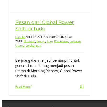
Pesan dari Global Power
Shift di Turki
Hijauku
2013-06-27T15:53:00+07:00
27 June
2013
|
Ekonomi
,
Energi
,
Iklim
,
Komunitas
,
Laporan
Utama
,
Lingkungan
|
Berjuang dan menjadi pemimpin untuk
generasi mendatang menjadi pesan
utama di Morning Plenary, Global Power
Shift di Turki.
Read More
1