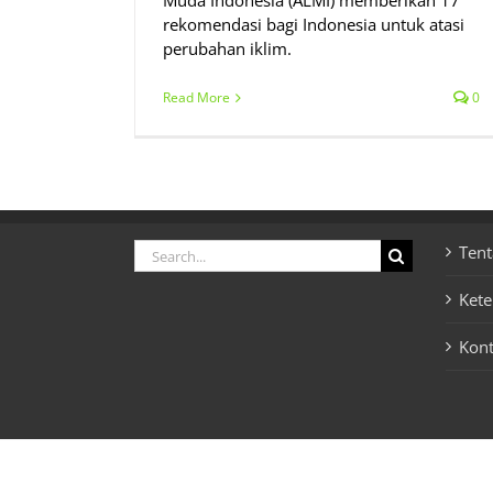
Muda Indonesia (ALMI) memberikan 17
rekomendasi bagi Indonesia untuk atasi
perubahan iklim.
Read More
0
Search
Tent
for:
Ket
Kon