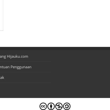
ang Hijauku.com
entuan Penggunaan
tak