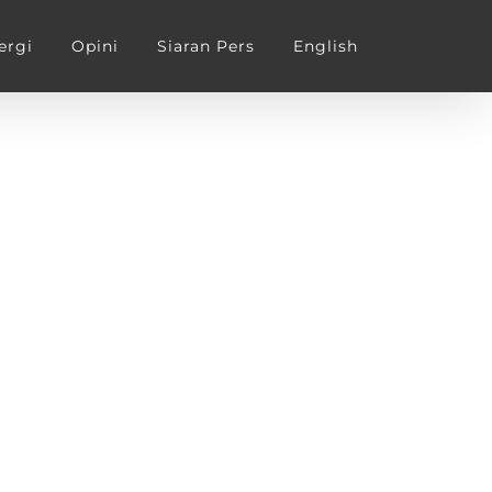
ergi
Opini
Siaran Pers
English