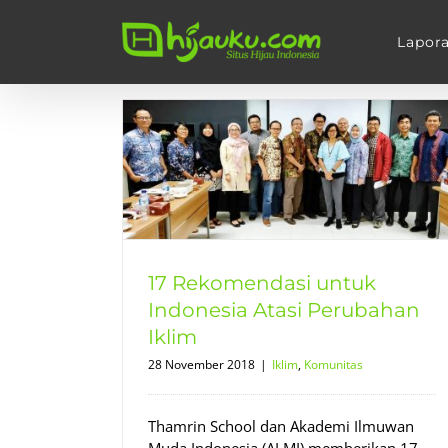
Skip
to
Lapor
content
 Indonesia
 Iklim
17 Rekomendasi untuk
Indonesia Atasi Perubahan
Iklim
28 November 2018
|
Iklim
,
Komunitas
Thamrin School dan Akademi Ilmuwan