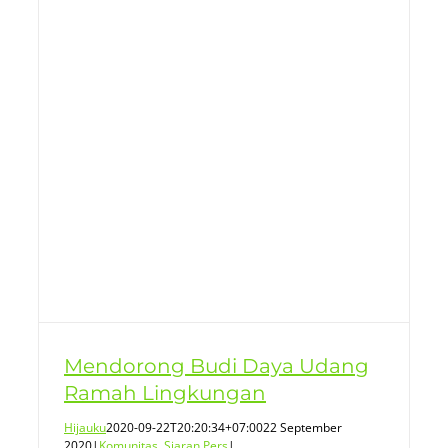
Mendorong Budi Daya Udang
Ramah Lingkungan
Hijauku
2020-09-22T20:20:34+07:00
22 September
2020
|
Komunitas
,
Siaran Pers
|