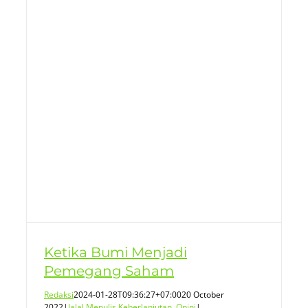
Ketika Bumi Menjadi
Pemegang Saham
Redaksi
2024-01-28T09:36:27+07:00
20 October
2022
|
Jalal Menulis Keberlanjutan
,
Opini
|