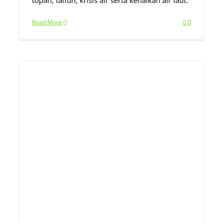
topan, taifun, krisis air serta kenaikan air laut.
Read More
0