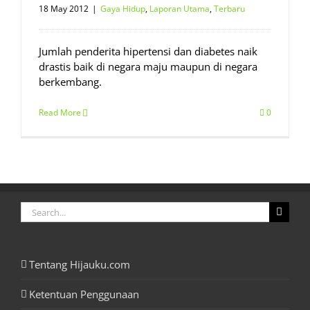
18 May 2012
|
Gaya Hidup
,
Laporan Utama
,
Terbaru
Jumlah penderita hipertensi dan diabetes naik
drastis baik di negara maju maupun di negara
berkembang.
Read More
0
Search
for:
Tentang Hijauku.com
Ketentuan Penggunaan