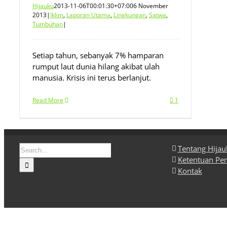
Hijauku
2013-11-06T00:01:30+07:00
6 November
2013
|
Iklim
,
Laporan Utama
,
Lingkungan
,
Satwa
,
Tumbuhan
|
Setiap tahun, sebanyak 7% hamparan
rumput laut dunia hilang akibat ulah
manusia. Krisis ini terus berlanjut.
Read More
1
Search
Tentang Hija
for:
Ketentuan Pe
Kontak