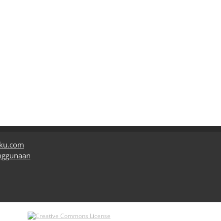
uku.com
nggunaan