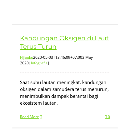
Kandungan Oksigen di Laut
Terus Turun
Hijauku
2020-05-03T13:46:09+07:00
3 May
2020
|
Infografis
|
Saat suhu lautan meningkat, kandungan
oksigen dalam samudera terus menurun,
menimbulkan dampak berantai bagi
ekosistem lautan.
Read More
0