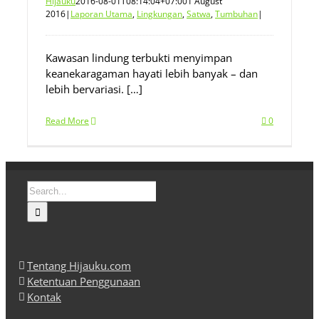
Hijauku
2016-08-01T08:14:04+07:00
1 August
2016
|
Laporan Utama
,
Lingkungan
,
Satwa
,
Tumbuhan
|
Kawasan lindung terbukti menyimpan
keanekaragaman hayati lebih banyak – dan
lebih bervariasi. […]
Read More
0
Search
for:
Tentang Hijauku.com
Ketentuan Penggunaan
Kontak