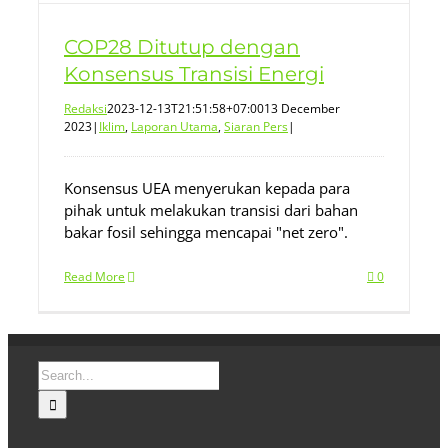
COP28 Ditutup dengan
Konsensus Transisi Energi
Redaksi
2023-12-13T21:51:58+07:00
13 December
2023
|
Iklim
,
Laporan Utama
,
Siaran Pers
|
Konsensus UEA menyerukan kepada para
pihak untuk melakukan transisi dari bahan
bakar fosil sehingga mencapai "net zero".
Read More
0
Search
for: