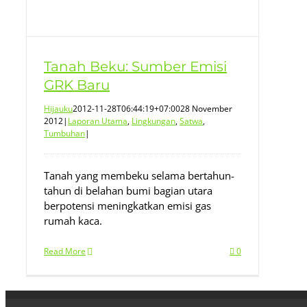
Tanah Beku: Sumber Emisi
GRK Baru
Hijauku
2012-11-28T06:44:19+07:00
28 November
2012
|
Laporan Utama
,
Lingkungan
,
Satwa
,
Tumbuhan
|
Tanah yang membeku selama bertahun-
tahun di belahan bumi bagian utara
berpotensi meningkatkan emisi gas
rumah kaca.
Read More
0