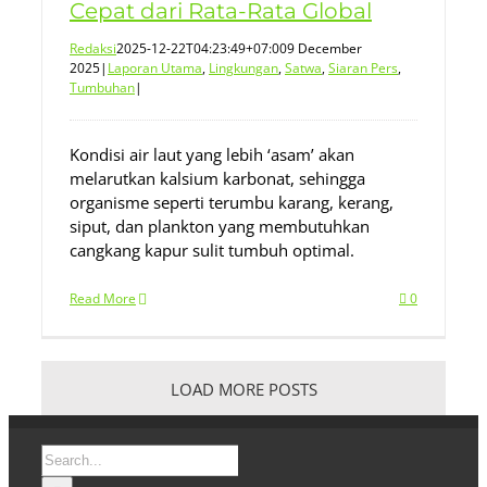
Cepat dari Rata-Rata Global
Redaksi
2025-12-22T04:23:49+07:00
9 December
2025
|
Laporan Utama
,
Lingkungan
,
Satwa
,
Siaran Pers
,
Tumbuhan
|
Kondisi air laut yang lebih ‘asam’ akan
melarutkan kalsium karbonat, sehingga
organisme seperti terumbu karang, kerang,
siput, dan plankton yang membutuhkan
cangkang kapur sulit tumbuh optimal.
Read More
0
LOAD MORE POSTS
Search
for: