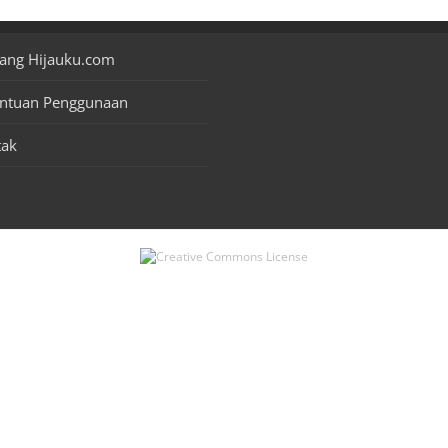
ang Hijauku.com
entuan Penggunaan
tak