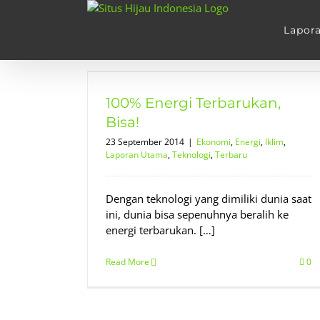
Skip
to
Lapor
content
an, Bisa!
Utama
Teknologi
100% Energi Terbarukan,
Bisa!
23 September 2014
|
Ekonomi
,
Energi
,
Iklim
,
Laporan Utama
,
Teknologi
,
Terbaru
Dengan teknologi yang dimiliki dunia saat
ini, dunia bisa sepenuhnya beralih ke
energi terbarukan. […]
Read More
0