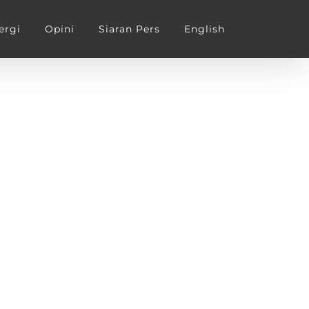
ergi
Opini
Siaran Pers
English