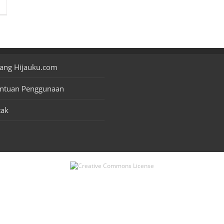
ang Hijauku.com
entuan Penggunaan
tak