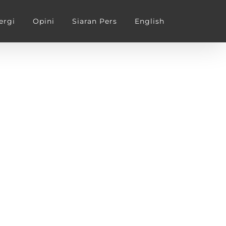
ergi
Opini
Siaran Pers
English