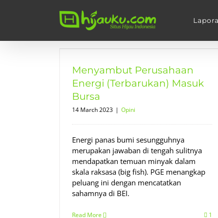
Skip
to
Lapor
content
an Energi
k Bursa
Menyambut Perusahaan
Energi (Terbarukan) Masuk
Bursa
14 March 2023
|
Opini
Energi panas bumi sesungguhnya
merupakan jawaban di tengah sulitnya
mendapatkan temuan minyak dalam
skala raksasa (big fish). PGE menangkap
peluang ini dengan mencatatkan
sahamnya di BEI.
Read More
1