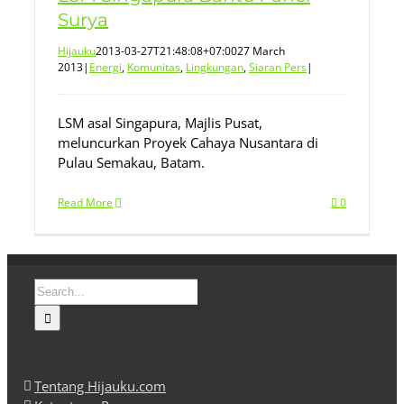
Surya
Hijauku
2013-03-27T21:48:08+07:00
27 March
2013
|
Energi
,
Komunitas
,
Lingkungan
,
Siaran Pers
|
LSM asal Singapura, Majlis Pusat,
meluncurkan Proyek Cahaya Nusantara di
Pulau Semakau, Batam.
Read More
0
Search
for:
Tentang Hijauku.com