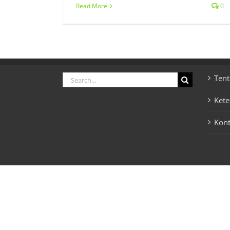
Read More
0
Search
Tent
for:
Ket
Kon