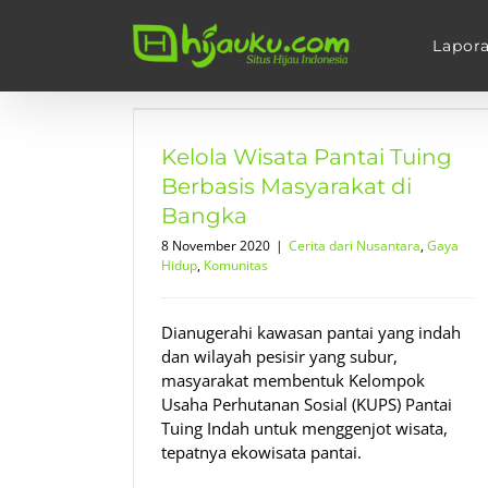
Skip
to
Lapor
content
ing Berbasis
angka
Kelola Wisata Pantai Tuing
dup
Komunitas
Berbasis Masyarakat di
Bangka
8 November 2020
|
Cerita dari Nusantara
,
Gaya
Hidup
,
Komunitas
Dianugerahi kawasan pantai yang indah
dan wilayah pesisir yang subur,
masyarakat membentuk Kelompok
Usaha Perhutanan Sosial (KUPS) Pantai
Tuing Indah untuk menggenjot wisata,
tepatnya ekowisata pantai.