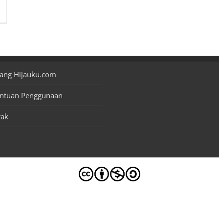
ang Hijauku.com
entuan Penggunaan
tak