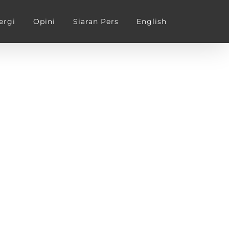
ergi
Opini
Siaran Pers
English