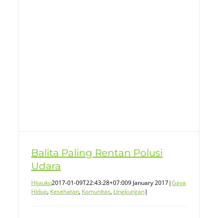
Balita Paling Rentan Polusi
Udara
Hijauku
2017-01-09T22:43:28+07:00
9 January 2017
|
Gaya
Hidup
,
Kesehatan
,
Komunitas
,
Lingkungan
|