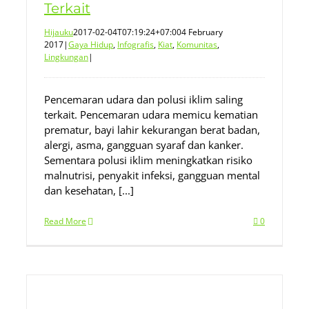
Terkait
Hijauku
2017-02-04T07:19:24+07:00
4 February
2017
|
Gaya Hidup
,
Infografis
,
Kiat
,
Komunitas
,
Lingkungan
|
Pencemaran udara dan polusi iklim saling
terkait. Pencemaran udara memicu kematian
prematur, bayi lahir kekurangan berat badan,
alergi, asma, gangguan syaraf dan kanker.
Sementara polusi iklim meningkatkan risiko
malnutrisi, penyakit infeksi, gangguan mental
dan kesehatan, [...]
Read More
0