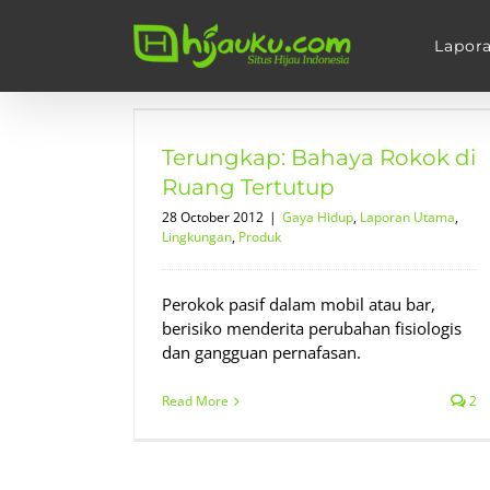
Skip
to
Lapor
content
Rokok di
tup
Terungkap: Bahaya Rokok di
ngkungan
Produk
Ruang Tertutup
28 October 2012
|
Gaya Hidup
,
Laporan Utama
,
Lingkungan
,
Produk
Perokok pasif dalam mobil atau bar,
berisiko menderita perubahan fisiologis
dan gangguan pernafasan.
Read More
2