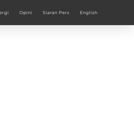
ergi
Opini
Siaran Pers
English