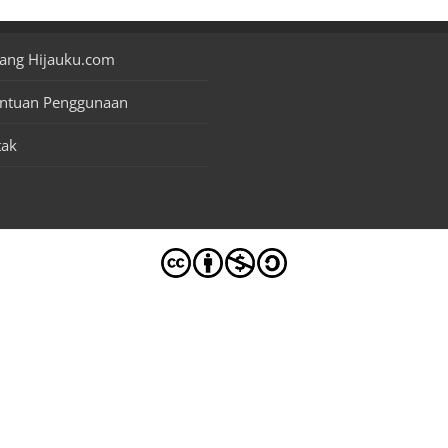
ang Hijauku.com
entuan Penggunaan
tak