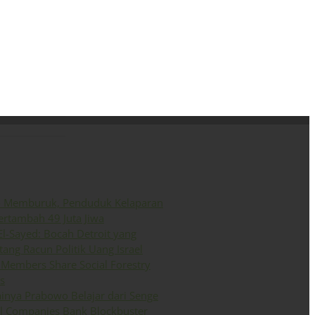
ini
Siaran Pers
English
o Memburuk, Penduduk Kelaparan
ertambah 49 Juta Jiwa
El-Sayed: Bocah Detroit yang
ang Racun Politik Uang Israel
Members Share Social Forestry
s
inya Prabowo Belajar dari Senge
il Companies Bank Blockbuster