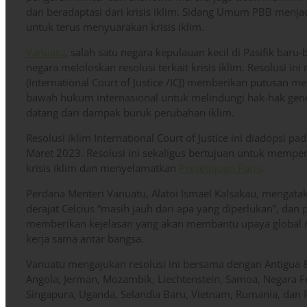
dan beradaptasi dari krisis iklim. Sidang Umum PBB menjad
untuk terus menyuarakan krisis iklim.
Vanuatu
, salah satu negara kepulauan kecil di Pasifik baru
negara meloloskan resolusi terkait krisis iklim. Resolusi 
(International Court of Justice /ICJ) memberikan putusan m
bawah hukum internasional untuk melindungi hak-hak gene
datang dari dampak buruk perubahan iklim.
Resolusi iklim International Court of Justice ini diadopsi
Maret 2023. Resolusi ini sekaligus bertujuan untuk mempe
krisis iklim dan menyelamatkan
Persetujuan Paris
.
Perdana Menteri Vanuatu, Alatoi Ismael Kalsakau, mengatak
derajat Celcius “masih jauh dari apa yang diperlukan”, dan
memberikan kejelasan yang akan membantu upaya global m
kerja sama antar bangsa.
Vanuatu mengajukan resolusi ini bersama dengan Antigua &
Angola, Jerman, Mozambik, Liechtenstein, Samoa, Negara F
Singapura, Uganda, Selandia Baru, Vietnam, Rumania, dan P