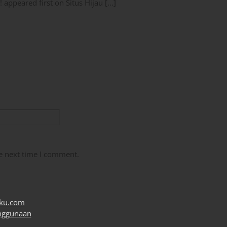
 appeared first on Situs Hijau […]
e next time I comment.
uku.com
nggunaan