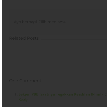
Ayo berbagi. Pilih mediamu!
Related Posts
One Comment
Sekjen PBB: Saatnya Tegakkan Keadilan Iklim! - 
Reply