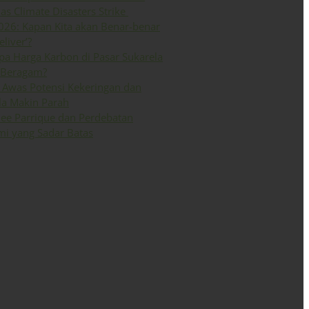
 as Climate Disasters Strike
026: Kapan Kita akan Benar-benar
eliver’?
a Harga Karbon di Pasar Sukarela
 Beragam?
Awas Potensi Kekeringan dan
la Makin Parah
ee Parrique dan Perdebatan
i yang Sadar Batas