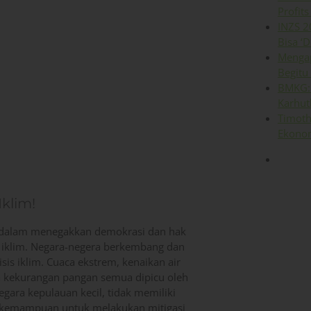
Profits
INZS 2
Bisa ‘D
Mengap
Begitu
BMKG: 
Karhut
Timoth
Ekonom
klim!
s dalam menegakkan demokrasi dan hak
an iklim. Negara-negera berkembang dan
sis iklim. Cuaca ekstrem, kenaikan air
ta kekurangan pangan semua dipicu oleh
ara kepulauan kecil, tidak memiliki
i kemampuan untuk melakukan mitigasi