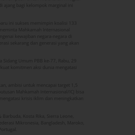
i ajang bagi kelompok marginal ini
-baru ini sukses memimpin koalisi 133
ini meminta Mahkamah Internasional
engenai kewajiban negara-negara di
rasi sekarang dan generasi yang akan
 pada Sidang Umum PBB ke-77, Rabu, 29
rkuat komitmen aksi dunia mengatasi
an, ambisi untuk mencapai target 1,5
 putusan Mahkamah Internasional/ICJ bisa
engatasi krisis iklim dan meningkatkan
 Barbuda, Kosta Rika, Sierra Leone,
ederasi Mikronesia, Bangladesh, Maroko,
ortugal.