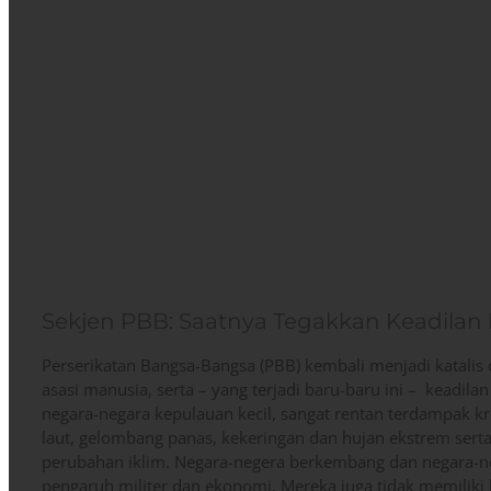
Sekjen PBB: Saatnya Tegakkan Keadilan I
Perserikatan Bangsa-Bangsa (PBB) kembali menjadi katali
asasi manusia, serta – yang terjadi baru-baru ini – keadil
negara-negara kepulauan kecil, sangat rentan terdampak kri
laut, gelombang panas, kekeringan dan hujan ekstrem ser
perubahan iklim. Negara-negera berkembang dan negara-neg
pengaruh militer dan ekonomi. Mereka juga tidak memilik