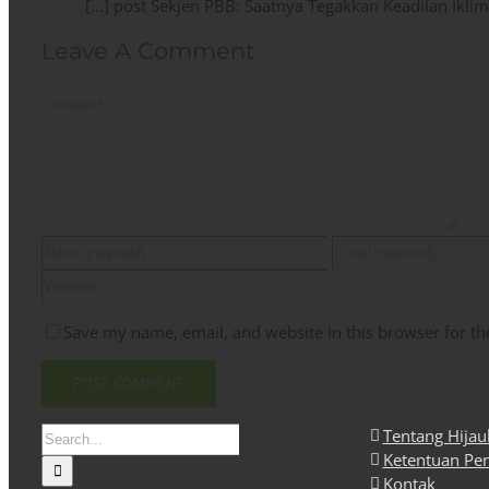
[…] post Sekjen PBB: Saatnya Tegakkan Keadilan Iklim!
Leave A Comment
Comment
Save my name, email, and website in this browser for th
Search
Tentang Hija
for:
Ketentuan Pe
Kontak