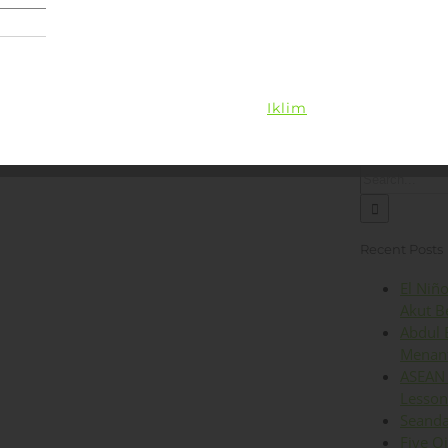
Lingkungan
Kesehatan
Iklim
Energi
Op
Search
for:
Recent Posts
El Niñ
Akut B
Abdul 
Menant
ASEAN 
Lesson
Seanda
Five O