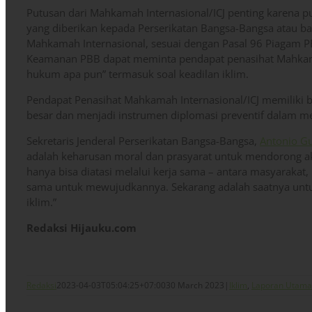
Putusan dari Mahkamah Internasional/ICJ penting karena p
yang diberikan kepada Perserikatan Bangsa-Bangsa atau b
Mahkamah Internasional, sesuai dengan Pasal 96 Piagam 
Keamanan PBB dapat meminta pendapat penasihat Mahkama
hukum apa pun” termasuk soal keadilan iklim.
Pendapat Penasihat Mahkamah Internasional/ICJ memiliki 
besar dan menjadi instrumen diplomasi preventif dalam m
Sekretaris Jenderal Perserikatan Bangsa-Bangsa,
Antonio G
adalah keharusan moral dan prasyarat untuk mendorong aksi 
hanya bisa diatasi melalui kerja sama – antara masyarakat,
sama untuk mewujudkannya. Sekarang adalah saatnya untu
iklim.”
Redaksi Hijauku.com
Redaksi
2023-04-03T05:04:25+07:00
30 March 2023
|
Iklim
,
Laporan Utama