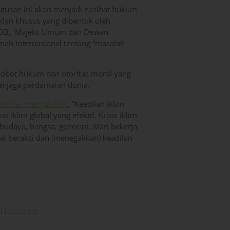
utusan ini akan menjadi nasihat hukum
adan khusus yang dibentuk oleh
PBB,. Majelis Umum dan Dewan
h Internasional tentang “masalah
bobot hukum dan otoritas moral yang
enjaga perdamaian dunia.
uterres menyatakan
, “Keadilan iklim
iklim global yang efektif. Krisis iklim
 budaya, bangsa, generasi. Mari bekerja
k beraksi dan (menegakkan) keadilan
|
1 Comment