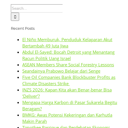
Search
for:
Recent Posts
El Niño Memburuk, Penduduk Kelaparan Akut
Bertambah 49 Juta Jiwa
Abdul El-Sayed: Bocah Detroit yang Menantang
Racun Politik Uang Israel
ASEAN Members Share Social Forestry Lessons
Seandainya Prabowo Belajar dari Senge
Five Oil Companies Bank Blockbuster Profits as
Climate Disasters Strike
INZS 2026: Kapan Kita akan Benar-benar Bisa
‘Deliver’?
Mengapa Harga Karbon di Pasar Sukarela Begitu
Beragam?
BMKG: Awas Potensi Kekeringan dan Karhutla
Makin Parah
Timothee Parrique dan Perdebatan Ekonomi