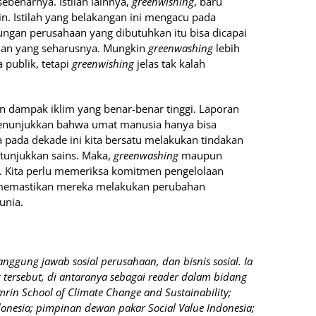
ebenarnya. Istilah lainnya,
greenwishing
, baru
n. Istilah yang belakangan ini mengacu pada
ngan perusahaan yang dibutuhkan itu bisa dicapai
kan yang seharusnya. Mungkin
greenwashing
lebih
publik, tetapi
greenwishing
jelas tak kalah
n dampak iklim yang benar-benar tinggi. Laporan
 menunjukkan bahwa umat manusia hanya bisa
a pada dekade ini kita bersatu melakukan tindakan
itunjukkan sains. Maka,
greenwashing
maupun
i. Kita perlu memeriksa komitmen pengelolaan
 memastikan mereka melakukan perubahan
unia.
anggung jawab sosial perusahaan, dan bisnis sosial. Ia
tersebut, di antaranya sebagai reader dalam bidang
amrin School of Climate Change and Sustainability;
onesia; pimpinan dewan pakar Social Value Indonesia;