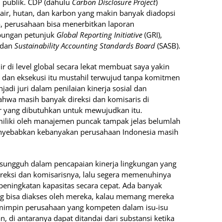
h publik. CDP (dahulu
Carbon Disclosure Project
)
air, hutan, dan karbon yang makin banyak diadopsi
ya, perusahaan bisa menerbitkan laporan
abungan petunjuk
Global Reporting Initiative
(GRI),
) dan
Sustainability Accounting Standards Board
(SASB).
di level global secara lekat membuat saya yakin
i, dan eksekusi itu mustahil terwujud tanpa komitmen
jadi juri dalam penilaian kinerja sosial dan
hwa masih banyak direksi dan komisaris di
r yang dibutuhkan untuk mewujudkan itu.
miliki oleh manajemen puncak tampak jelas belumlah
menyebabkan kebanyakan perusahaan Indonesia masih
ungguh dalam pencapaian kinerja lingkungan yang
ireksi dan komisarisnya, lalu segera memenuhinya
eningkatan kapasitas secara cepat. Ada banyak
ng bisa diakses oleh mereka, kalau memang mereka
emimpin perusahaan yang kompeten dalam isu-isu
, di antaranya dapat ditandai dari substansi ketika