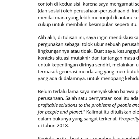
contoh di kedua sisi, karena saya mengamati 
(dan sosial) oleh perusahaan-perusahaan di Indon
menilai mana yang lebih menonjol di antara ke
cukup untuk membikin kesimpulan seperti itu.
Alih-alih, di tulisan ini, saya ingin mendiskus
pergunakan sebagai tolok ukur sebuah perusa
lingkungannya atau tidak. Buat saya, kesunggu
konteks situasi mutakhir dan tantangan masa 
untuk kepentingan dirinya sendiri, melainkan
termasuk generasi mendatang yang membutuhk
yang ada di dalamnya, untuk menopang kehidu
Belum terlalu lama saya menyaksikan bahwa pe
perusahaan. Salah satu pernyataan soal itu ad
profitable solutions to the problems of people a
for people and planet
.” Kalimat itu dituliskan o
dalam bukunya yang sangat terkenal,
Prosperit
di tahun 2018.
Penjelasan itu, buat saya, memberikan pembed