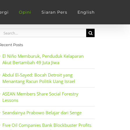
ergi
Opini
Siaran Pers
English
Search
for:
Recent Posts
El Niño Memburuk, Penduduk Kelaparan
Akut Bertambah 49 Juta Jiwa
Abdul El-Sayed: Bocah Detroit yang
Menantang Racun Politik Uang Israel
ASEAN Members Share Social Forestry
Lessons
Seandainya Prabowo Belajar dari Senge
Five Oil Companies Bank Blockbuster Profits