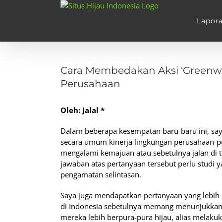
Skip
to
Lapor
content
View
Larger
Cara Membedakan Aksi ‘Greenwa
Image
Perusahaan
Oleh: Jalal *
Dalam beberapa kesempatan baru-baru ini, sa
secara umum kinerja lingkungan perusahaan-
mengalami kemajuan atau sebetulnya jalan di
jawaban atas pertanyaan tersebut perlu studi y
pengamatan selintasan.
Saya juga mendapatkan pertanyaan yang lebih 
di Indonesia sebetulnya memang menunjukkan
mereka lebih berpura-pura hijau, alias melaku