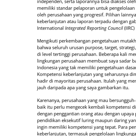
independen, serta laporannya bisa diakses ole
memiliki standar pelaporan untuk pengelolaan 
oleh perusahaan yang progresif. Pilihan lainn
keberlanjutan atau laporan terpadu dengan g
International
Integrated Reporting Council
(IIRC
Mengikuti perkembangan pengetahuan mutakhir 
bahwa seluruh urusan purpose, target, strateg
di level tertinggi perusahaan. Beberapa kali men
lingkungan perusahaan membuat saya sadar ba
Indonesia yang tak memiliki pengetahuan dasa
Kompetensi keberlanjutan yang seharusnya di
hadir di mayoritas perusahaan. Itulah yang 
jauh daripada apa yang saya gambarkan itu.
Karenanya, perusahaan yang mau bersungguh-s
baik itu perlu mengecek kembali kompetensi d
dengan penggantian orang atau dengan upaya p
pendidikan eksekutif luring maupun daring ya
ingin memiliki kompetensi yang tepat. Para p
keberlanjutan, termasuk pengelolaan lingkungan