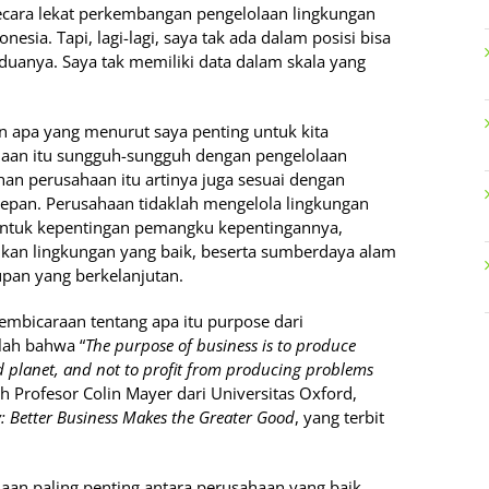
secara lekat perkembangan pengelolaan lingkungan
esia. Tapi, lagi-lagi, saya tak ada dalam posisi bisa
duanya. Saya tak memiliki data dalam skala yang
ikan apa yang menurut saya penting untuk kita
haan itu sungguh-sungguh dengan pengelolaan
han perusahaan itu artinya juga sesuai dengan
depan. Perusahaan tidaklah mengelola lingkungan
 untuk kepentingan pemangku kepentingannya,
an lingkungan yang baik, beserta sumberdaya alam
pan yang berkelanjutan.
mbicaraan tentang apa itu purpose dari
alah bahwa “
The purpose of business is to produce
nd planet, and not to profit from producing problems
leh Profesor Colin Mayer dari Universitas Oxford,
y: Better Business Makes the Greater Good
, yang terbit
aan paling penting antara perusahaan yang baik,