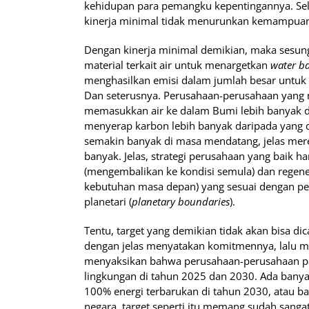
kehidupan para pemangku kepentingannya. Selur
kinerja minimal tidak menurunkan kemampuan
Dengan kinerja minimal demikian, maka sesung
material terkait air untuk menargetkan
water b
menghasilkan emisi dalam jumlah besar untuk 
Dan seterusnya. Perusahaan-perusahaan yang 
memasukkan air ke dalam Bumi lebih banyak 
menyerap karbon lebih banyak daripada yang 
semakin banyak di masa mendatang, jelas me
banyak. Jelas, strategi perusahaan yang baik h
(mengembalikan ke kondisi semula) dan regene
kebutuhan masa depan) yang sesuai dengan pen
planetari (
planetary boundaries
).
Tentu, target yang demikian tidak akan bisa d
dengan jelas menyatakan komitmennya, lalu me
menyaksikan bahwa perusahaan-perusahaan palin
lingkungan di tahun 2025 dan 2030. Ada banya
100% energi terbarukan di tahun 2030, atau bah
negara, target seperti itu memang sudah sanga