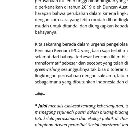
perusahaan itu lebih tinggi dibandingkan yang s
diperkenalkan di tahun 2019 oleh Duncan Austi
harapan bahwa perubahan dalam kinerja lingku
dengan cara-cara yang lebih mudah dibanding
mudah untuk ditandai dan diungkapkan kepada 
bahayanya.
Kita sekarang berada dalam urgensi pengelolaa
Penilaian Keenam IPCC yang baru saja terbit
selamat dari bahaya terbesar bencana iklim bil
transformatif sebesar dan secepat yang telah d
greenwishing
sesungguhnya tak bisa ditolerans
lingkungan perusahaan dengan saksama, lalu
sebagaimana yang dibutuhkan Indonesia dan d
–##–
* Jalal
menulis esai-esai tentang keberlanjutan, t
memegang sejumlah posisi dalam bidang-bidang 
tata kelola perusahaan dan ekologi politik di Th
pimpinan dewan penasihat Social Investment Ind