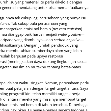
uh isu yang material itu perlu dikelola dengan
 generasi mendatang untuk bisa memanfaatkannya.
guhnya tak cukup lagi perusahaan yang punya isu
alance
. Tak cukup pula perusahaan yang
menargetkan emisi nol bersih (
net zero emission
).
mau dianggap baik harus menjadi
water positive
—
daripada yang diambilnya—dan
carbon negative
—
dihasilkannya. Dengan jumlah penduduk yang
reka membutuhkan sumberdaya alam yang lebih
aruslah berpusat pada upaya restorasi
rasi (meningkatkan daya dukung lingkungan sesuai
getahuan ilmiah mutakhir tentang batas-batas
icapai dalam waktu singkat. Namun, perusahaan perlu
mbuat peta jalan dengan target-target antara. Saya
g progresif kini telah memiliki target kinerja
k di antara mereka yang misalnya membuat target
kan emisi nol bersih di tahun tersebut. Di berbagai
t dimungkinkan. Di negara-negara seperti Indonesia,