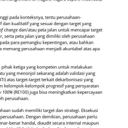
nggi pada konteksnya, tentu perusahaan-
 dan kualitatif yang sesuai dengan target yang
of change
dan/atau peta jalan untuk mencapai target
r, serta peta jalan yang dimiliki oleh perusahaan
epada para pemangku kepentingan, atau bahkan
wa memang perusahaan menjadi akuntabel atas apa
ta pihak ketiga yang kompeten untuk melakukan
 satu yang menonjol sekarang adalah validasi yang
Ti) atas target-target terkait dekarbonisasi yang
am kelompok-kelompok progresif yang persyaratan
y 100%
(RE100) juga bisa meningkatkan kepercayaan
leh perusahaan.
ahaan sudah memiliki target dan strategi. Eksekusi
a perusahaan. Dengan demikian, perusahaan perlu
ar-benar handal, diaudit secara internal maupun