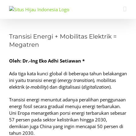
Skip
to
content
View
Larger
Transisi Energi + Mobilitas Elektrik =
Image
Megatren
Oleh: Dr.-Ing Eko Adhi Setiawan *
Ada tiga kata kunci global di beberapa tahun belakangan
ini yaitu transisi energi (
energy transition
)
,
mobilitas
elektrik (
e-mobility
) dan digitalisasi (
digitalization
).
Transisi energi menuntut adanya peralihan penggunaan
energi fosil secara gradual menuju energi terbarukan.
Uni Eropa menargetkan porsi energi terbarukan sebesar
57 persen pada sektor kelistrikan hingga 2030,
demikian juga China yang ingin mencapai 50 persen di
tahun 2030.