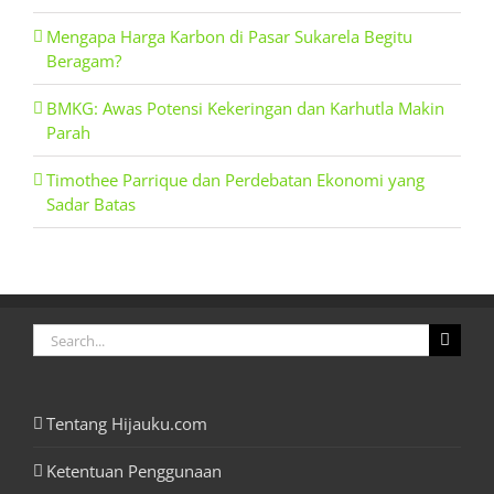
Mengapa Harga Karbon di Pasar Sukarela Begitu
Beragam?
BMKG: Awas Potensi Kekeringan dan Karhutla Makin
Parah
Timothee Parrique dan Perdebatan Ekonomi yang
Sadar Batas
Search
for:
Tentang Hijauku.com
Ketentuan Penggunaan