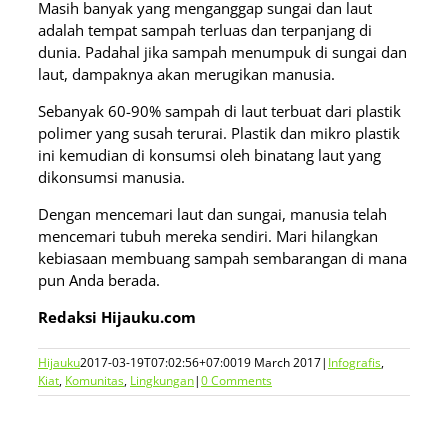
Masih banyak yang menganggap sungai dan laut
adalah tempat sampah terluas dan terpanjang di
dunia. Padahal jika sampah menumpuk di sungai dan
laut, dampaknya akan merugikan manusia.
Sebanyak 60-90% sampah di laut terbuat dari plastik
polimer yang susah terurai. Plastik dan mikro plastik
ini kemudian di konsumsi oleh binatang laut yang
dikonsumsi manusia.
Dengan mencemari laut dan sungai, manusia telah
mencemari tubuh mereka sendiri. Mari hilangkan
kebiasaan membuang sampah sembarangan di mana
pun Anda berada.
Redaksi Hijauku.com
Hijauku
2017-03-19T07:02:56+07:00
19 March 2017
|
Infografis
,
Kiat
,
Komunitas
,
Lingkungan
|
0 Comments