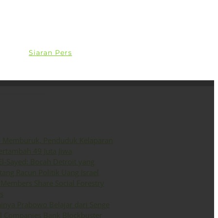
ini
Siaran Pers
English
o Memburuk, Penduduk Kelaparan
ertambah 49 Juta Jiwa
El-Sayed: Bocah Detroit yang
ang Racun Politik Uang Israel
Members Share Social Forestry
s
inya Prabowo Belajar dari Senge
il Companies Bank Blockbuster