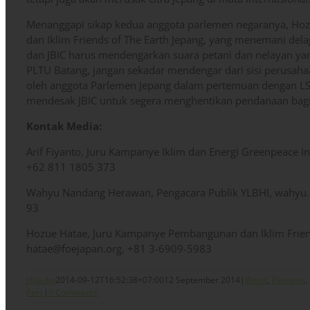
Menanggapi sikap kedua anggota parlemen negaranya, H
dan Iklim Friends of The Earth Jepang, yang menemani del
dan JBIC harus mendengarkan suara petani dan nelayan ya
PLTU Batang, jangan sekadar mendengar dari sisi perusah
oleh anggota Parlemen Jepang dalam pertemuan dengan LSM
mendesak JBIC untuk segera menghentikan pendanaan bagi 
Kontak Media:
Arif Fiyanto, Juru Kampanye Iklim dan Energi Greenpeace In
+62 811 1805 373
Wahyu Nandang Herawan, Pengacara Publik YLBHI, wahyu.
93
Hozue Hatae, Juru Kampanye Pembangunan dan Iklim Frien
hatae@foejapan.org, +81 3-6909-5983
Hijauku
2014-09-12T16:52:38+07:00
12 September 2014
|
Bisnis
,
Ekonomi
,
Pers
|
0 Comments