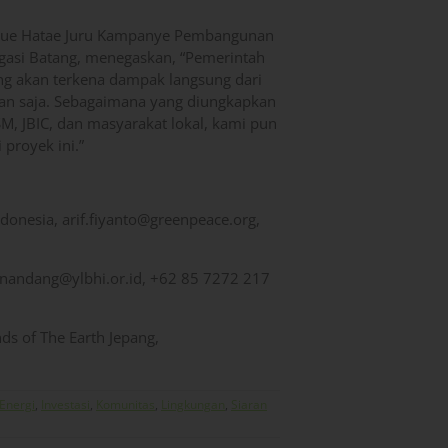
ozue Hatae Juru Kampanye Pembangunan
agasi Batang, menegaskan, “Pemerintah
ng akan terkena dampak langsung dari
aan saja. Sebagaimana yang diungkapkan
, JBIC, dan masyarakat lokal, kami pun
proyek ini.”
donesia, arif.fiyanto@greenpeace.org,
nandang@ylbhi.or.id, +62 85 7272 217
ds of The Earth Jepang,
Energi
,
Investasi
,
Komunitas
,
Lingkungan
,
Siaran