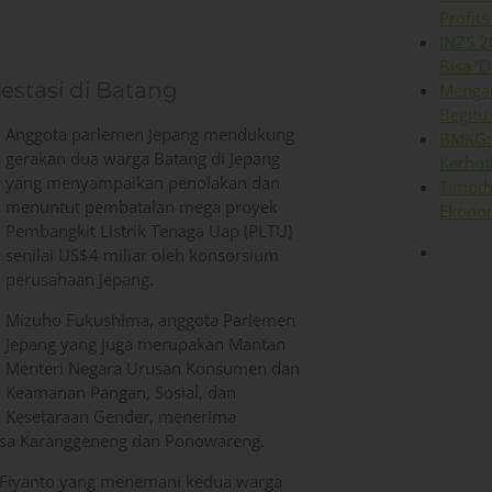
Profits
INZS 2
Bisa ‘D
estasi di Batang
Mengap
Begitu
Anggota parlemen Jepang mendukung
BMKG: 
gerakan dua warga Batang di Jepang
Karhut
yang menyampaikan penolakan dan
Timoth
menuntut pembatalan mega proyek
Ekonom
Pembangkit Listrik Tenaga Uap (PLTU)
senilai US$4 miliar oleh konsorsium
perusahaan Jepang.
Mizuho Fukushima, anggota Parlemen
Jepang yang juga merupakan Mantan
Menteri Negara Urusan Konsumen dan
Keamanan Pangan, Sosial, dan
Kesetaraan Gender, menerima
desa Karanggeneng dan Ponowareng.
f Fiyanto yang menemani kedua warga