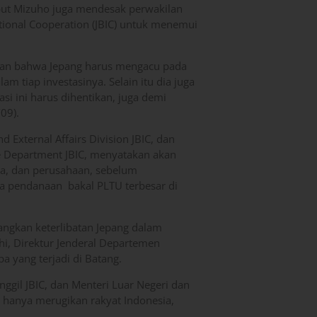
ut Mizuho juga mendesak perwakilan
tional Cooperation (JBIC) untuk menemui
gan bahwa Jepang harus mengacu pada
m tiap investasinya. Selain itu dia juga
asi ini harus dihentikan, juga demi
09).
 External Affairs Division JBIC, dan
e Department JBIC, menyatakan akan
a, dan perusahaan, sebelum
 pendanaan bakal PLTU terbesar di
ngkan keterlibatan Jepang dalam
, Direktur Jenderal Departemen
pa yang terjadi di Batang.
anggil JBIC, dan Menteri Luar Negeri dan
ak hanya merugikan rakyat Indonesia,
.