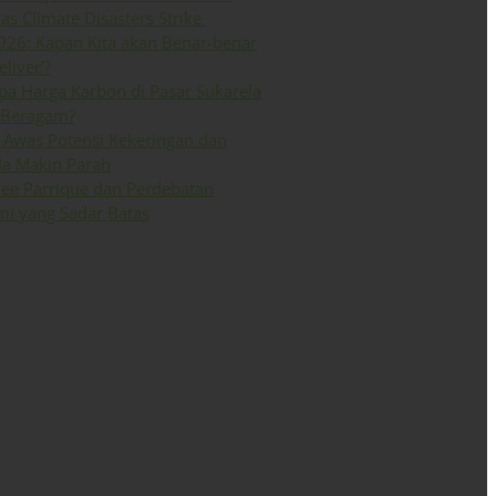
 as Climate Disasters Strike
026: Kapan Kita akan Benar-benar
eliver’?
a Harga Karbon di Pasar Sukarela
 Beragam?
Awas Potensi Kekeringan dan
la Makin Parah
ee Parrique dan Perdebatan
i yang Sadar Batas