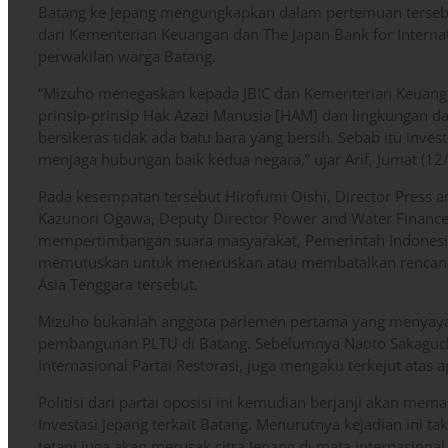
Batang ke Jepang mengungkapkan dalam pertemuan terseb
dari Kementerian Keuangan dan The Japan Bank for Interna
perwakilan warga Batang.
“Mizuho menegaskan kepada JBIC dan Kementerian Keuan
prinsip-prinsip Hak Azazi Manusia [HAM] dan lingkungan dala
bersikeras tidak ada batu bara yang bersih. Sebab itu invest
menjaga hubungan baik kedua negara,” ujar Arif, Jumat (12/
Pada kesempatan tersebut Hirofumi Oishi, Director Press and
Kazunori Ogawa, Deputy Director Power and Water Financ
mempertimbangan suara masyarakat, Pemerintah Indonesi
memutuskan untuk meneruskan atau membatalkan rencana
Asia Tenggara tersebut.
Mizuho bukanlah anggota parlemen pertama yang menyaya
pembangunan PLTU di Batang. Sebelumnya Naoto Sakaguchi
Internasional Partai Restorasi, juga mengaku terkejut atas a
Politisi dari partai oposisi ini kemudian berjanji akan mem
Investasi Jepang terkait Batang. Menurutnya kejadian ini t
tetapi juga akan merusak citra Jepang di mata internasional