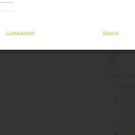
Lingkungan
Kesehatan
Iklim
Energi
Op
Search
for:
Recent Posts
El Niñ
Akut B
Abdul 
Menant
ASEAN 
Lesson
Seanda
Five O