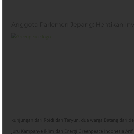
Anggota Parlemen Jepang: Hentikan Inv
kunjungan dari Roidi dan Taryun, dua warga Batang dari 
Juru Kampanye Iklim dan Energi Greenpeace Indonesia Ari