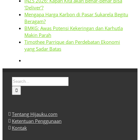
INZS 2026: Kapan Kita akan Benar-benar Bisa
‘Deliver’?
Mengapa Harga Karbon di Pasar Sukarela Begitu
Beragam?
BMKG: Awas Potensi Kekeringan dan Karhutla
Makin Parah
Timothee Parrique dan Perdebatan Ekonomi
yang Sadar Batas
Search
for:
Tentang Hijauku.com
Ketentuan Penggunaan
Kontak