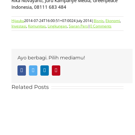
Rika Novayanti, Juru Kampanye Media, Greenpeace
Indonesia, 08111 683 484
Hijauku
2014-07-24T16:00:51+07:00
24 July 2014
|
Bisnis
,
Ekonomi
,
Investasi
,
Komunitas
,
Lingkungan
,
Siaran Pers
|
0 Comments
Ayo berbagi. Pilih mediamu!
Facebook
Twitter
LinkedIn
Pinterest
Related Posts