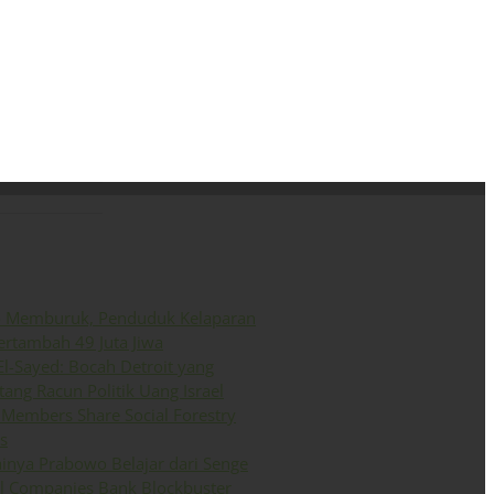
ini
Siaran Pers
English
o Memburuk, Penduduk Kelaparan
ertambah 49 Juta Jiwa
El-Sayed: Bocah Detroit yang
ang Racun Politik Uang Israel
Members Share Social Forestry
s
inya Prabowo Belajar dari Senge
il Companies Bank Blockbuster