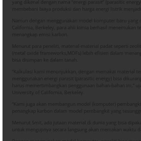
yang dikenal dengan nama “energi parasit” (parasitic ener
membebani biaya produksi dan harga energi listrik menjad
Namun dengan menggunakan model komputer baru yang di
California, Berkeley, para ahli kimia berhasil menemukan 
menangkap emisi karbon.
Menurut para peneliti, material-material padat seperti zeoli
(metal oxide frameworks,MOFs) lebih efisien dalam menan
bisa disimpan ke dalam tanah.
“Kalkulasi kami menunjukkan, dengan memakai material te
menggunakan energi parasit (parasitic energy) bisa dikuran
harus memertimbangkan penggunaan bahan-bahan ini,” ujar
University of California, Berkeley.
“Kami juga akan membangun model (komputer) pembangkit l
penangkap karbon dalam model pembangkit yang sesungguh
Menurut Smit, ada jutaan material di dunia yang bisa di
untuk mengujinya secara langsung akan memakan waktu da