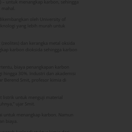
gy) – untuk menangkap karbon, sehingga
i mahal.
kembangkan oleh University of
teknologi yang lebih murah untuk
t (zeolites) dan kerangka metal oksida
gkap karbon dioksida sehingga karbon
rtentu, biaya penangkapan karbon
gi hingga 30%. Industri dan akademisi
 Berend Smit, profesor kimia di
istrik untuk menguji material
nya,” ujar Smit.
pakai untuk menangkap karbon. Namun
n biaya.