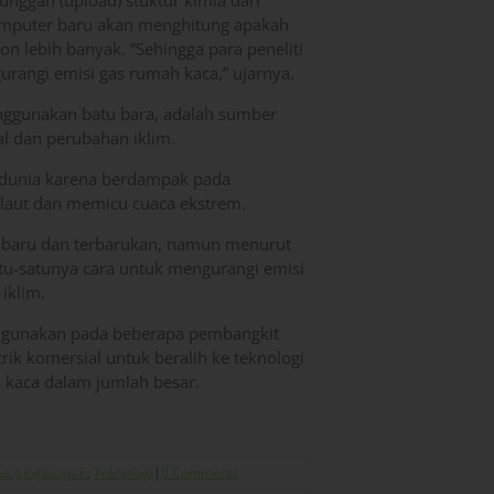
ggah (upload) stuktur kimia dari
 komputer baru akan menghitung apakah
 lebih banyak. “Sehingga para peneliti
rangi emisi gas rumah kaca,” ujarnya.
enggunakan batu bara, adalah sumber
 dan perubahan iklim.
 dunia karena berdampak pada
 laut dan memicu cuaca ekstrem.
gi baru dan terbarukan, namun menurut
tu-satunya cara untuk mengurangi emisi
iklim.
digunakan pada beberapa pembangkit
trik komersial untuk beralih ke teknologi
 kaca dalam jumlah besar.
ma
,
Lingkungan
,
Teknologi
|
0 Comments