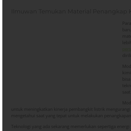
Ilmuwan Temukan Material Penangkap 
Par
bar
mate
lebi
pers
diri
Mode
kim
bisa
tek
saat 
Mode
untuk meningkatkan kinerja pembangkit listrik mengurangi
mengetahui saat yang tepat untuk melakukan penangkapan k
Teknologi yang ada sekarang memerlukan sepertiga energi y