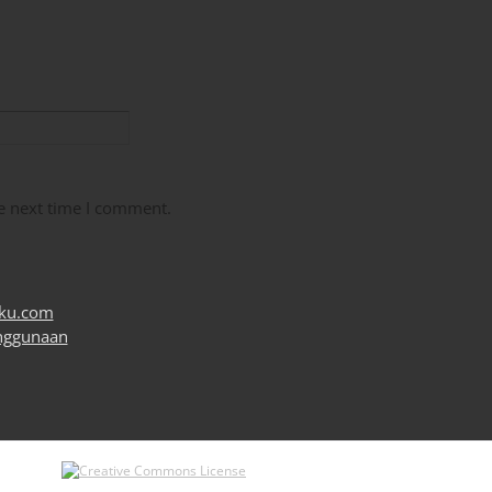
e next time I comment.
uku.com
nggunaan