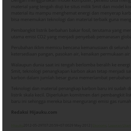
Dengan menggunakan model komputer, peneliti bisa mengun
material yang tengah diuji ke situs milik Smit dan model
material itu mampu menghemat energi dan menyerap karbon
bisa menemukan teknologi dan material terbaik guna mengu
Pembangkit listrik berbahan bakar fosil, terutama yang m
utama emisi CO2 yang menjadi penyebab pemanasan global
Perubahan iklim memicu bencana kemanusiaan di seluruh
ketersediaan pangan, pasokan air, kenaikan permukaan air
Walaupun dunia saat ini tengah berlomba beralih ke ener
Smit, teknologi penangkapan karbon akan tetap menjadi sa
karbon dalam jumlah besar guna memerlambat perubahan 
Teknologi dan material penangkap karbon baru ini sudah 
listrik skala kecil. Diperlukan komitmen dari pembangkit lis
baru ini sehingga mereka bisa mengurangi emisi gas rumah
Redaksi Hijauku.com
Hijauku
2012-05-29T07:20:59+07:00
29 May 2012
|
Ekonomi
,
Laporan Uta