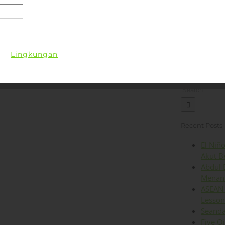
Lingkungan
Kesehatan
Iklim
Energi
Op
Search
for:
Recent Posts
El Niñ
Akut B
Abdul 
Menant
ASEAN 
Lesson
Seanda
Five O