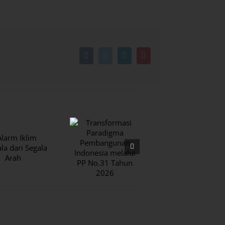
Facebook
Twitter
LinkedIn
Pinterest
Transformasi
Jakarta
Paradigma
Terancam
Pembangunan
Kembali ke
Indonesia
Era
melalui PP
Kendaraan
No.31 Tahun
Kotor
2026