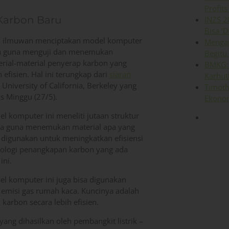
Profits
Karbon Baru
INZS 2
Bisa ‘D
a ilmuwan menciptakan model komputer
Mengap
u guna menguji dan menemukan
Begitu
rial-material penyerap karbon yang
BMKG: 
h efisien. Hal ini terungkap dari
siaran
Karhut
University of California, Berkeley yang
Timoth
lis Minggu (27/5).
Ekonom
l komputer ini meneliti jutaan struktur
ia guna menemukan material apa yang
 digunakan untuk meningkatkan efisiensi
nologi penangkapan karbon yang ada
ini.
l komputer ini juga bisa digunakan
 emisi gas rumah kaca. Kuncinya adalah
arbon secara lebih efisien.
ang dihasilkan oleh pembangkit listrik –