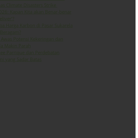
 as Climate Disasters Strike
026: Kapan Kita akan Benar-benar
eliver’?
a Harga Karbon di Pasar Sukarela
 Beragam?
Awas Potensi Kekeringan dan
la Makin Parah
ee Parrique dan Perdebatan
i yang Sadar Batas