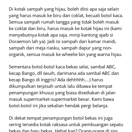
Di kotak sampah yang hijau, boleh diisi apa saja selain
yang harus masuk ke biru dan coklat, kecuali botol kaca.
Semua sampah rumah tangga yang tidak boleh masuk
ke coklat dan biru, harus masuk ke kotak hijau ini (kami
menyebutnya kotak apa saja, mirip kantong ajaib si
Doraemon lah ya). Jadi isi sampah dari kamar mandi,
sampah dari meja riasku, sampah dapur yang non-
organik, semua masuk ke wheelie bin yang warna hijau.
Sementara botol-botol kaca bekas selai, sambal ABC,
kecap Bango, dll (wuih, darimana ada sambal ABC dan
kecap Bango di Inggris? Ada dehhhhh….) harus
dikumpulkan terpisah untuk lalu dibawa ke tempat
penampungan khusus yang biasa disediakan di jalan
masuk supermarket-supermarket besar. Kami bawa
botol-botol ini jika sekalian hendak pergi belanja.
Di dekat tempat penampungan botol bekas ini juga
sering tersedia kotak raksasa untuk pembuangan sepatu
bekas dan baju bekas. Hebat kan? Orang-orang di sini