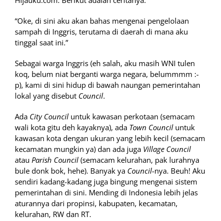
Hijauku.com. Berikut adalah ceritanya:
“Oke, di sini aku akan bahas mengenai pengelolaan
sampah di Inggris, terutama di daerah di mana aku
tinggal saat ini.”
Sebagai warga Inggris (eh salah, aku masih WNI tulen
koq, belum niat berganti warga negara, belummmm :-
p), kami di sini hidup di bawah naungan pemerintahan
lokal yang disebut
Council
.
Ada
City Council
untuk kawasan perkotaan (semacam
wali kota gitu deh kayaknya), ada
Town Council
untuk
kawasan kota dengan ukuran yang lebih kecil (semacam
kecamatan mungkin ya) dan ada juga
Village Council
atau
Parish Council
(semacam kelurahan, pak lurahnya
bule donk bok, hehe). Banyak ya
Council
-nya. Beuh! Aku
sendiri kadang-kadang juga bingung mengenai sistem
pemerintahan di sini. Mending di Indonesia lebih jelas
aturannya dari propinsi, kabupaten, kecamatan,
kelurahan, RW dan RT.